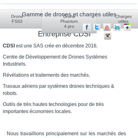
Gamme de drones et charges utiles
La société
Drone
Drone
Charges
FSS3
Phantom
utiles
4 pro
Entreprise CDSI
CDSI
est une SAS crée en décembre 2016.
Centre de Développement de Drones Systèmes
Industriels.
Révélations et traitements des marchés.
Travaux aériens par systèmes drones techniques &
robots.
Outils de très hautes technologies pour de très
importantes économies locales.
Nous travaillions principalement sur les marchés des