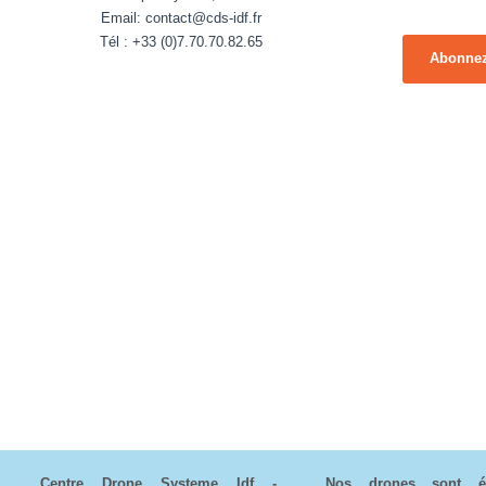
Email: contact@cds-idf.fr
Tél : +33 (0)7.70.70.82.65
Abonnez-
Centre Drone Systeme Idf -
Nos drones sont éq