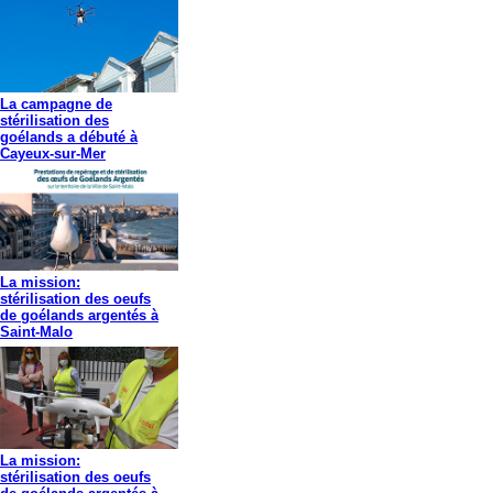
La campagne de
stérilisation des
goélands a débuté à
Cayeux-sur-Mer
La mission:
stérilisation des oeufs
de goélands argentés à
Saint-Malo
La mission:
stérilisation des oeufs