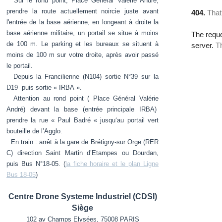
Sur le rond point, Place Général Valérie André,
prendre la route actuellement noircie juste avant
l'entrée de la base aérienne, en longeant à droite la
base aérienne militaire, un portail se situe à moins
de 100 m. Le parking et les bureaux se situent à
moins de 100 m sur votre droite, après avoir passé
le portail.
Depuis la Francilienne (N104) sortie N°39 sur la
D19 puis sortie « IRBA ».
Attention au rond point ( Place Général Valérie
André) devant la base (entrée principale IRBA)
prendre la rue « Paul Badré « jusqu‘au portail vert
bouteille de l’Agglo.
En train : arrêt à la gare de Brétigny-sur Orge (RER
C) direction Saint Martin d’Etampes ou Dourdan,
puis Bus N°18-05. (
la fiche horaire et le plan Ligne
Bus 18-05
)
Centre Drone Systeme Industriel (CDSI)
Siège
102 av Champs Elysées, 75008 PARIS