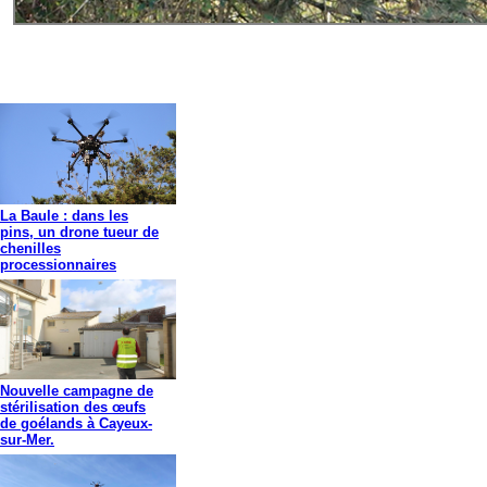
La Baule : dans les
pins, un drone tueur de
chenilles
processionnaires
Nouvelle campagne de
stérilisation des œufs
de goélands à Cayeux-
sur-Mer.