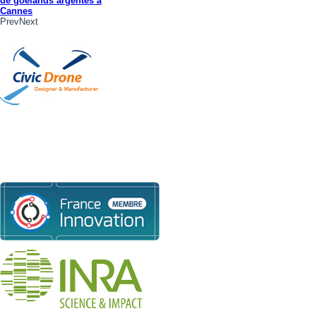
de goélands argentés à
Cannes
Prev
Next