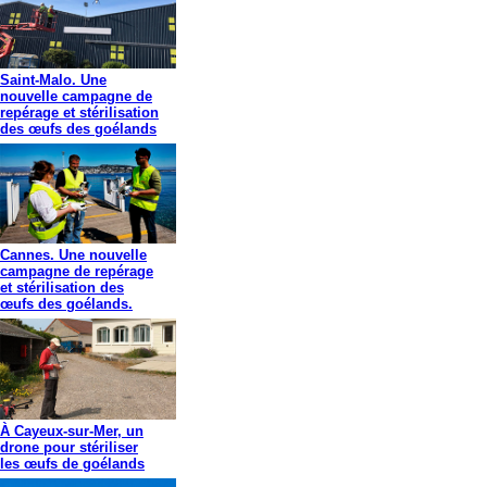
Saint-Malo. Une
nouvelle campagne de
repérage et stérilisation
des œufs des goélands
Cannes. Une nouvelle
campagne de repérage
et stérilisation des
œufs des goélands.
À Cayeux-sur-Mer, un
drone pour stériliser
les œufs de goélands