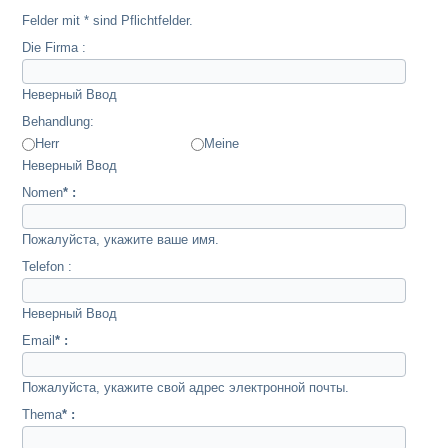
Felder mit * sind Pflichtfelder.
Die Firma :
Неверный Ввод
Behandlung:
Herr
Meine
Неверный Ввод
Nomen
* :
Пожалуйста, укажите ваше имя.
Telefon :
Неверный Ввод
Email
* :
Пожалуйста, укажите свой адрес электронной почты.
Thema
* :