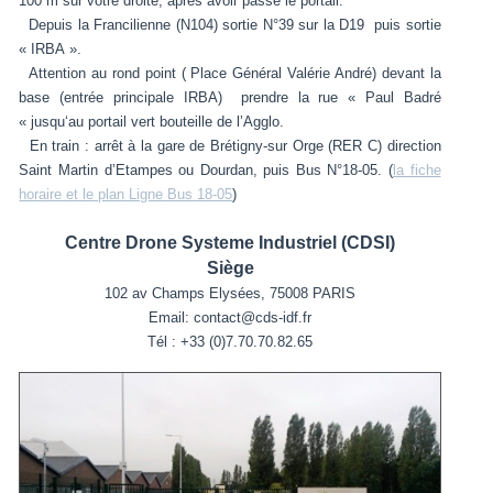
100 m sur votre droite, après avoir passé le portail.
Depuis la Francilienne (N104) sortie N°39 sur la D19 puis sortie
« IRBA ».
Attention au rond point ( Place Général Valérie André) devant la
base (entrée principale IRBA) prendre la rue « Paul Badré
« jusqu‘au portail vert bouteille de l’Agglo.
En train : arrêt à la gare de Brétigny-sur Orge (RER C) direction
Saint Martin d’Etampes ou Dourdan, puis Bus N°18-05. (
la fiche
horaire et le plan Ligne Bus 18-05
)
Centre Drone Systeme Industriel (CDSI)
Siège
102 av Champs Elysées, 75008 PARIS
Email: contact@cds-idf.fr
Tél : +33 (0)7.70.70.82.65