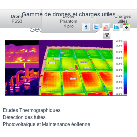
Gamme de drones et charges utiles
Aktuelle Seite:
Startseite
Charges utiles
Securite Thermique
Drone
Drone
Charges
FSS3
Phantom
utiles
4 pro
Sécurité Thermique
Etudes Thermographiques
Détection des fuites
Photovoltaïque et Maintenance éolienne