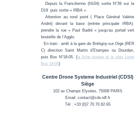
Depuis la Francilienne (N104) sortie N°39 sur la
D19 puis sortie « IRBA ».
Attention au rond point ( Place Général Valérie
André) devant la base (entrée principale IRBA)
prendre la rue « Paul Badré « jusqu‘au portail vert
bouteille de l’Agglo.
En train : arrêt à la gare de Brétigny-sur Orge (RER
C) direction Saint Martin d’Etampes ou Dourdan,
puis Bus N°18-05. (
la fiche horaire et le plan Ligne
Bus 18-05
)
Centre Drone Systeme Industriel (CDSI)
Siège
102 av Champs Elysées, 75008 PARIS
Email: contact@cds-idf.fr
Tél : +33 (0)7.70.70.82.65