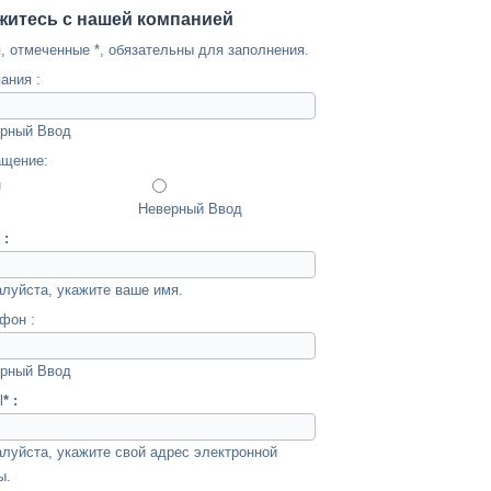
житесь с нашей компанией
, отмеченные *, обязательны для заполнения.
ания :
рный Ввод
щение:
н
Неверный Ввод
 :
луйста, укажите ваше имя.
фон :
рный Ввод
l
* :
луйста, укажите свой адрес электронной
ы.