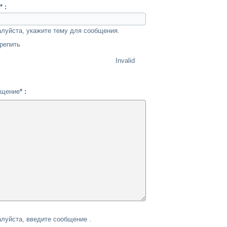
* :
луйста, укажите тему для сообщения.
репить
Invalid
бщение
* :
луйста, введите сообщение .