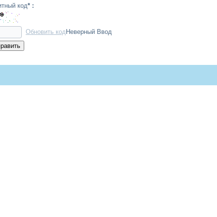
тный код
* :
Обновить код
Неверный Ввод
равить
okies can be used to collect and store user data while connected to
s to certain areas, facilitate orders, purchases, filling out forms,
ofiles in order to improve the websites.
eatment, we have requested your consent to their use. All of this is to
s added by Google Analytics are governed by the privacy policies of