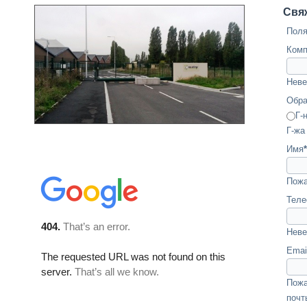
Свя
Поля
Комп
Неве
Обра
Г-
Г-жа
Имя
*
Пожа
Теле
Неве
Emai
Пожа
почт