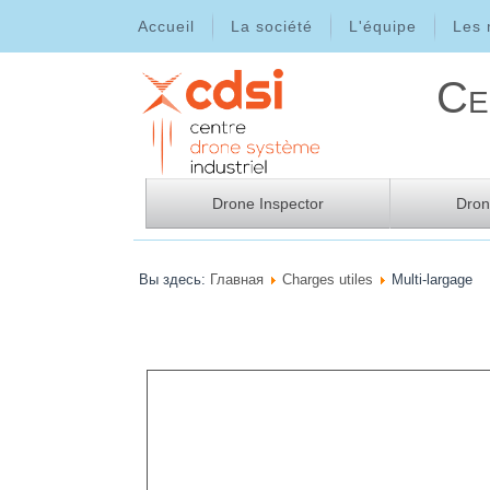
Accueil
La société
L'équipe
Les
Ce
Drone Inspector
Dro
Вы здесь:
Главная
Charges utiles
Multi-largage