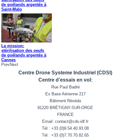
de goélands argentés à
Saint-Malo
La mission:
stérilisation des oeufs
de goélands argentés à
Cannes
Prev
Next
Centre Drone Systeme Industriel (CDSI)
Centre d’essais en vol:
Rue Paul Badré
Ex Base Aérienne 217
Bâtiment Réséda
91220 BRÉTIGNY-SUR-ORGE
FRANCE
Email: contact@cds-idf.fr
Tél : +33 (0)9.54.40.93.08
Tél : +33 (0)7.70.70.82.65