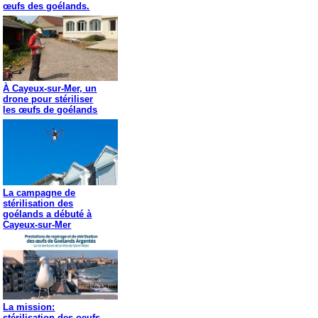
œufs des goélands.
À Cayeux-sur-Mer, un
drone pour stériliser
les œufs de goélands
La campagne de
stérilisation des
goélands a débuté à
Cayeux-sur-Mer
La mission:
stérilisation des oeufs