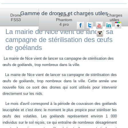
Gamme de drones et charges utiles
Aktuelle Seite:
Startseite
Actualites
La mairie de Nice vient de
Drone
Drone
Charges
FSS3
Phantom
utiles
lancer sa campagne de stérilisation des œufs de goélands
4 pro
La mairie de Nice vient de lancer sa
campagne de stérilisation des œufs
de goélands
La mairie de Nice vient de lancer sa campagne de stérilisation des
œufs de goélands, trop nombreux dans la ville.
La mairie de Nice vient de lancer sa campagne de stérilisation des
œufs de goélands, trop nombreux dans la ville. Cette année une
nouvelle fois ce sont des drones qui sont utilisés pour intervenir
directement sur les nids.
Le mois d'avril correspond à la période de couvaison des goélands
leucophée et c'est donc le moment le plus propice pour stériliser les
œufs des volatiles. Les goélands représentent environ 1 000
individus sur le sol niçois, ce qui entraîne de nombreux désagrément