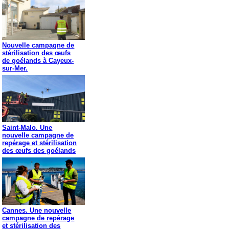
Nouvelle campagne de
stérilisation des œufs
de goélands à Cayeux-
sur-Mer.
Saint-Malo. Une
nouvelle campagne de
repérage et stérilisation
des œufs des goélands
Cannes. Une nouvelle
campagne de repérage
et stérilisation des