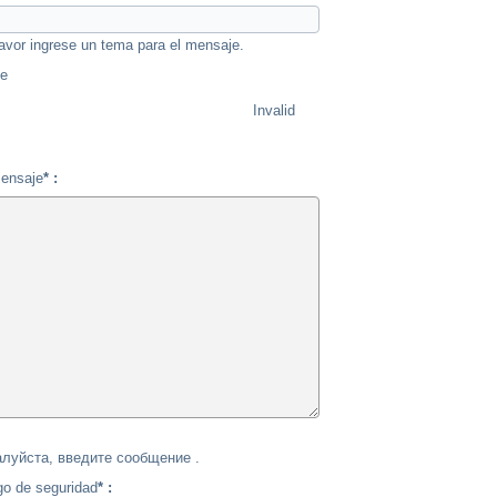
avor ingrese un tema para el mensaje.
se
Invalid
ensaje
* :
луйста, введите сообщение .
go de seguridad
* :