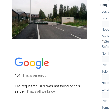
empr
Los 
La c
Неве
Apel
Se
Seño
Nomb
Por f
Teléf
Неве
Emai
Por f
Tem