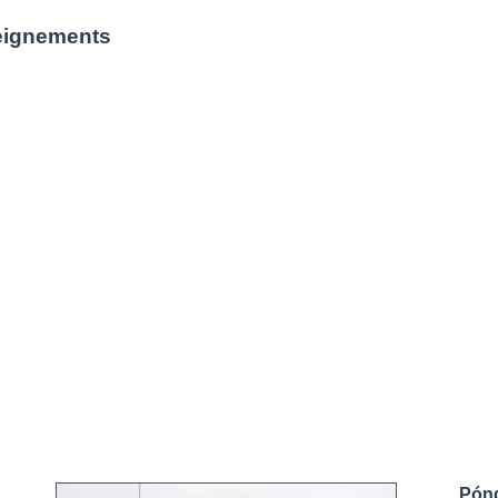
eignements
Póng