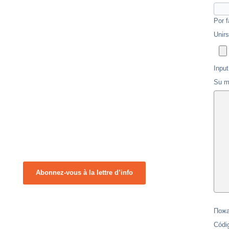
Por f
Unir
Input
Su m
Abonnez-vous à la lettre d’info
Пожа
Códi