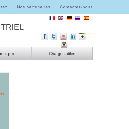
ssez
Nos partenaires
Contactez-nous
triel
m 4 pro
Charges utiles