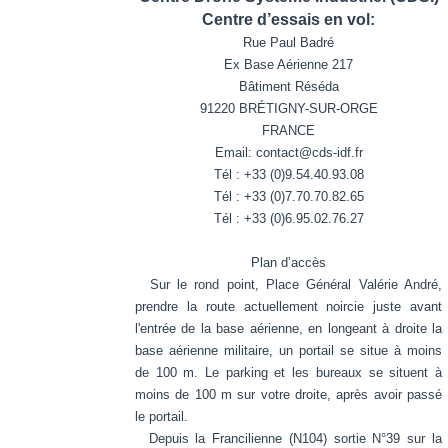
Centre d’essais en vol:
Rue Paul Badré
Ex Base Aérienne 217
Bâtiment Réséda
91220 BRÉTIGNY-SUR-ORGE
FRANCE
Email: contact@cds-idf.fr
Tél : +33 (0)9.54.40.93.08
Tél : +33 (0)7.70.70.82.65
Tél : +33 (0)6.95.02.76.27
Plan d’accès
Sur le rond point, Place Général Valérie André,
prendre la route actuellement noircie juste avant
l'entrée de la base aérienne, en longeant à droite la
base aérienne militaire, un portail se situe à moins
de 100 m. Le parking et les bureaux se situent à
moins de 100 m sur votre droite, après avoir passé
le portail.
Depuis la Francilienne (N104) sortie N°39 sur la