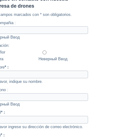
esa de drones
campos marcados con * son obligatorios.
ompañia :
рный Ввод
ación:
ñor
ra
Неверный Ввод
re
* :
avor, indique su nombre.
ono :
рный Ввод
l
* :
avor ingrese su dirección de correo electrónico.
a
* :