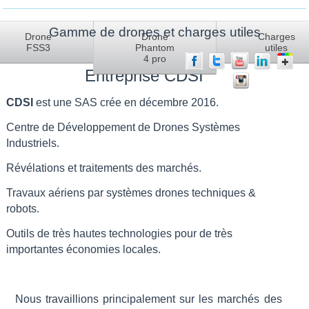
Gamme de drones et charges utiles
La société
Drone
Drone
Charges
FSS3
Phantom
utiles
4 pro
Entreprise CDSI
CDSI
est une SAS crée en décembre 2016.
Centre de Développement de Drones Systèmes
Industriels.
Révélations et traitements des marchés.
Travaux aériens par systèmes drones techniques &
robots.
Outils de très hautes technologies pour de très
importantes économies locales.
Nous travaillions principalement sur les marchés des