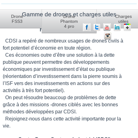
Gamme de drones et charges utiles
Vous êtes ici :
Accueil
Rejoignez-nous
Drone
Drone
Charges
FSS3
Phantom
utiles
4 pro
Rejoignez-nous
CDSI a repéré de nombreux usages de drones civils à
fort potentiel d’économie en toute région.
Ces économies outre d’être une solution à la dette
publique peuvent permettre des développements
économiques par investissement d’état ou publique
(réorientation d’investissement dans la pierre soumis à
l’ISF vers des investissements en actions sur des
activités à très fort potentiel).
On peut résoudre beaucoup de problèmes de dette
grâce à des missions -drones ciblés avec les bonnes
méthodes développées par CDSI.
Rejoignez-nous dans cette activité importante pour la
vie.