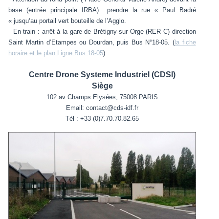
base (entrée principale IRBA) prendre la rue « Paul Badré
« jusqu‘au portail vert bouteille de l’Agglo.
En train : arrêt à la gare de Brétigny-sur Orge (RER C) direction
Saint Martin d’Etampes ou Dourdan, puis Bus N°18-05. (
la fiche
horaire et le plan Ligne Bus 18-05
)
Centre Drone Systeme Industriel (CDSI)
Siège
102 av Champs Elysées, 75008 PARIS
Email: contact@cds-idf.fr
Tél : +33 (0)7.70.70.82.65