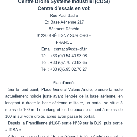
Centre Drone Systeme Industriel (CDSI)
Centre d’essais en vol:
Rue Paul Badré
Ex Base Aérienne 217
Bâtiment Réséda
91220 BRÉTIGNY-SUR-ORGE
FRANCE
Email: contact@cds-idf.fr
Tél : +33 (0)9.54.40.93.08
Tél : +33 (0)7.70.70.82.65
Tél : +33 (0)6.95.02.76.27
Plan d’accès
Sur le rond point, Place Général Valérie André, prendre la route
actuellement noircie juste avant l'entrée de la base aérienne, en
longeant à droite la base aérienne militaire, un portail se situe à
moins de 100 m. Le parking et les bureaux se situent à moins de
100 m sur votre droite, après avoir passé le portail.
Depuis la Francilienne (N104) sortie N°39 sur la D19 puis sortie
« IRBA ».
Attention au rond point ( Place Général Valérie André) devant la