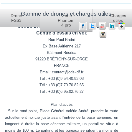
Gamme de drones et charges utiles
Vous êtes ici :
Accueil
Nos partenaires
Drone
Drone
Charges
FSS3
Phantom
utiles
4 pro
Centre Drone Systeme Industriel (CDSI)
Centre d’essais en vol:
Rue Paul Badré
Ex Base Aérienne 217
Bâtiment Réséda
91220 BRÉTIGNY-SUR-ORGE
FRANCE
Email: contact@cds-idf.fr
Tél : +33 (0)9.54.40.93.08
Tél : +33 (0)7.70.70.82.65
Tél : +33 (0)6.95.02.76.27
Plan d’accès
Sur le rond point, Place Général Valérie André, prendre la route
actuellement noircie juste avant l'entrée de la base aérienne, en
longeant à droite la base aérienne militaire, un portail se situe à
moins de 100 m. Le parking et les bureaux se situent à moins de