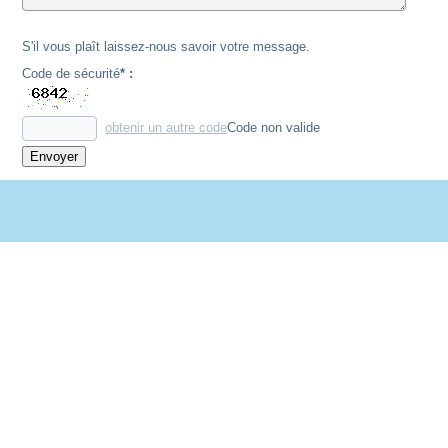
S'il vous plaît laissez-nous savoir votre message.
Code de sécurité
* :
obtenir un autre code
Code non valide
Envoyer
En poursuivant votre navigation sur notre site vous acceptez
l'utilisation de cookies afin de nous permettre d'améliorer votre
navigation.
En utilisant notre site, vous acceptez notre utilisation des cookies.
En
savoir plus et paramétrer les cookies.