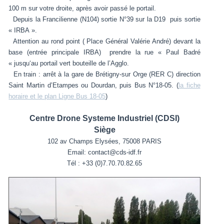
100 m sur votre droite, après avoir passé le portail.
Depuis la Francilienne (N104) sortie N°39 sur la D19 puis sortie
« IRBA ».
Attention au rond point ( Place Général Valérie André) devant la
base (entrée principale IRBA) prendre la rue « Paul Badré
« jusqu‘au portail vert bouteille de l’Agglo.
En train : arrêt à la gare de Brétigny-sur Orge (RER C) direction
Saint Martin d’Etampes ou Dourdan, puis Bus N°18-05. (
la fiche
horaire et le plan Ligne Bus 18-05
)
Centre Drone Systeme Industriel (CDSI)
Siège
102 av Champs Elysées, 75008 PARIS
Email: contact@cds-idf.fr
Tél : +33 (0)7.70.70.82.65